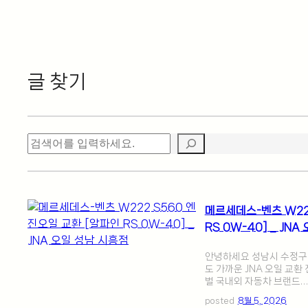
글 찾기
검
색
메르세데스-벤츠 W22
RS 0W-40] _ JN
안녕하세요 성남시 수정구에
도 가까운 JNA 오일 교환
벌 국내외 자동차 브랜드…
posted
8월 5, 2026