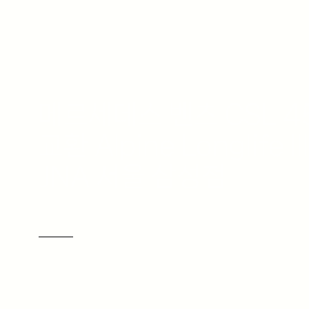
메르세데스 벤츠 CSL 4
교환 Alpine Longlife I
JNA 서울 삼성점