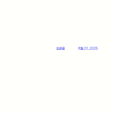
안녕하세요 잠실에서도 가깝고 성수동에서
50 엔진오일
내외 자동차 브랜드 차량을 위한 정비 
미분류
posted
8월 22, 2025
II 5W-30_