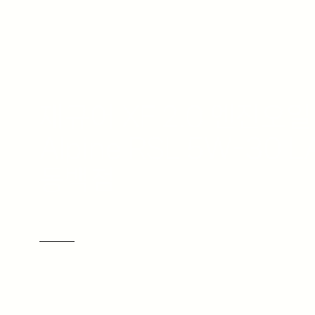
재규어 XF 2.0 엔진오일
Alpine RSL 5W-30 
동백점