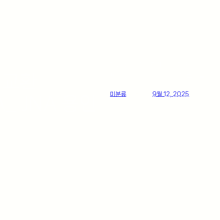
안녕하세요 죽전에서도 가깝고 신갈, 구
 교환
용인 동백점입니다. 다양한 글로벌 국내
미분류
posted
9월 12, 2025
LA_ JNA 용인