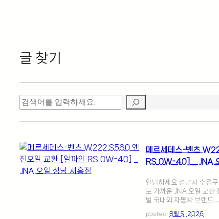
글 찾기
검
색
메르세데스-벤츠 W22
RS 0W-40] _ JN
안녕하세요 성남시 수정구에
도 가까운 JNA 오일 교환
벌 국내외 자동차 브랜드…
posted
8월 5, 2026