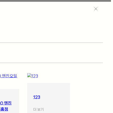
123
0 엔진
시흥점
더 보기