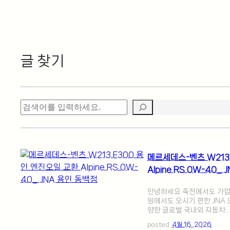
글 찾기
검
색
메르세데스-벤츠 W213
Alpine RS 0W-40_
안녕하세요 죽전에서도 가깝고
원에서도 오시기 편한 JNA 
양한 글로벌 국내외 자동차…
posted
4월 16, 2026