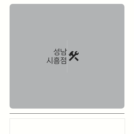
성남
construction
시흥점