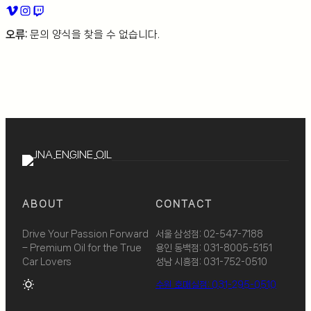
오류:
문의 양식을 찾을 수 없습니다.
ABOUT
CONTACT
Drive Your Passion Forward
서울 삼성점: 02-547-7188
– Premium Oil for the True
용인 동백점: 031-8005-5151
Car Lovers
성남 시흥점: 031-752-0510
wb_sunny
수원 호매실점: 031-295-0510