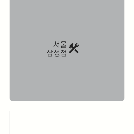
서울
construction
삼성점