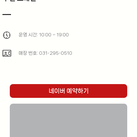
nest_clock_farsight_analog
운영 시간: 10:00 – 19:00
contact_phone
매장 번호: 031-295-0510
네이버 예약하기