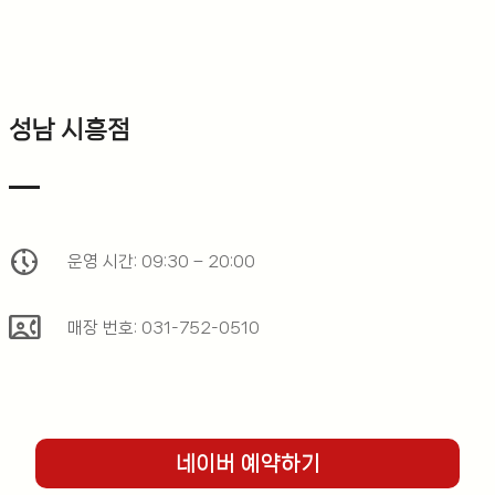
성남 시흥점
nest_clock_farsight_analog
운영 시간: 09:30 – 20:00
contact_phone
매장 번호: 031-752-0510
네이버 예약하기