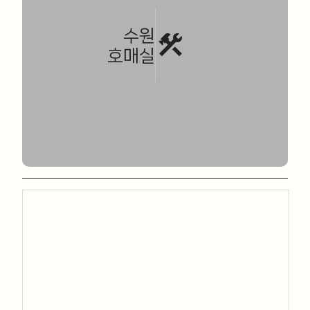
수원
construction
호매실