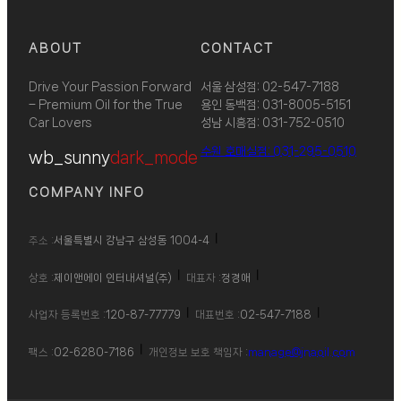
ABOUT
CONTACT
Drive Your Passion Forward
서울 삼성점: 02-547-7188
– Premium Oil for the True
용인 동백점: 031-8005-5151
Car Lovers
성남 시흥점: 031-752-0510
수원 호매실점: 031-295-0510
wb_sunny
dark_mode
COMPANY INFO
주소 :
서울특별시 강남구 삼성동 1004-4
상호 :
제이앤에이 인터내셔널(주)
대표자 :
정경애
사업자 등록번호 :
120-87-77779
대표번호 :
02-547-7188
팩스 :
02-6280-7186
개인정보 보호 책임자 :
manage@jnaoil.com