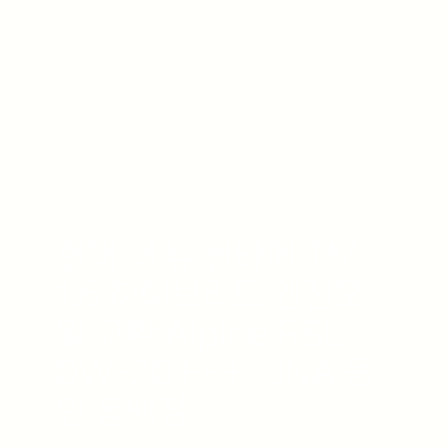
현대 더 뉴 싼타페 TM
1.6 하이브리드 엔진오
일 교환 Alpine RSL
0W-20 FE+_ JNA 용
인 동백점