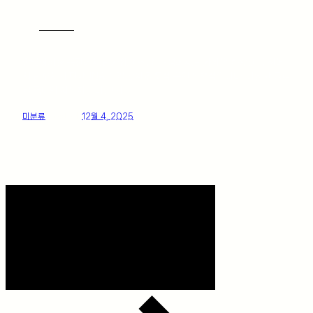
안녕하세요 죽전에서도 가깝고 신갈, 구성에서도 가까우며 광교, 수원에
서도 오시기 편한 JNA 오일 교환 전문점 용인 동백점입니다. 다양한 글로
벌 국내외 자동차… 더 보기
미분류
posted
12월 4, 2025