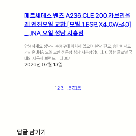
메르세데스 벤츠 A236 CLE 200 카브리올
레 엔진오일 교환 [모빌 1 ESP X4 0W-40]
_ JNA 오일 성남 시흥점
안녕하세요 성남시 수정구에 위치해 있으며 분당, 판교, 송파에서도
가까운 JNA 오일 교환 전문점 성남 시흥점입니다. 다양한 글로벌 국
내외 자동차 브랜드… 더 보기
2026년 07월 13일
1
2
3
…
67
다음
답글 남기기