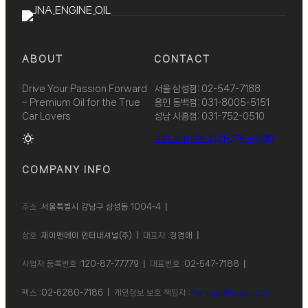
ABOUT
CONTACT
Drive Your Passion Forward
서울 삼성점: 02-547-7188
– Premium Oil for the True
용인 동백점: 031-8005-5151
Car Lovers
성남 시흥점: 031-752-0510
wb_sunny
수원 호매실점: 031-295-0510
COMPANY INFO
주소 :
서울특별시 강남구 삼성동 1004-4
상호 :
제이앤에이 인터내셔널(주)
대표자 :
정경애
사업자 등록번호 :
120-87-77779
대표번호 :
02-547-7188
팩스 :
02-6280-7186
개인정보 보호 책임자 :
manage@jnaoil.com