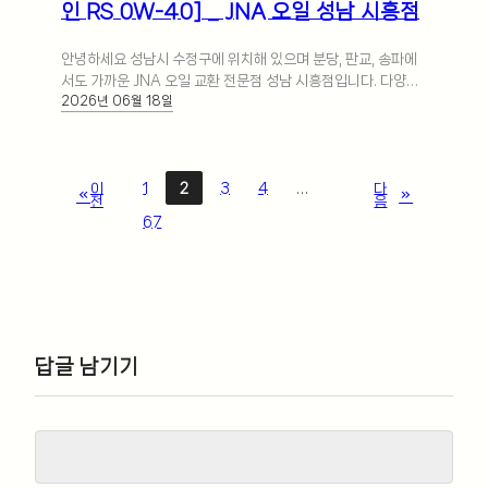
인 RS 0W-40] _ JNA 오일 성남 시흥점
안녕하세요 성남시 수정구에 위치해 있으며 분당, 판교, 송파에
서도 가까운 JNA 오일 교환 전문점 성남 시흥점입니다. 다양한
2026년 06월 18일
글로벌 국내외 자동차 브랜드… 더 보기
이
1
2
3
4
…
다
전
음
67
답글 남기기