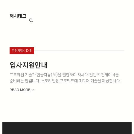
해시태그
ㅤ
지원서접수 D-8
입사지원안내
프로덕션 기술과 인공지능(AI)을 결합하여 차세대 컨텐츠 컨테이너를
준비하는 팀입니다. 스토리텔링 프로덕트에 미디어 기술을 제공합니다.
east
READ MORE