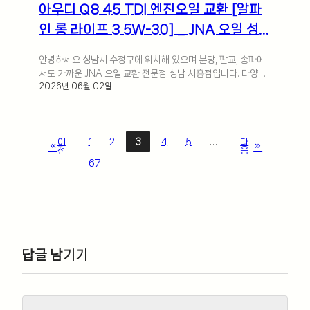
아우디 Q8 45 TDI 엔진오일 교환 [알파
인 롱 라이프 3 5W-30] _ JNA 오일 성남
시흥점
안녕하세요 성남시 수정구에 위치해 있으며 분당, 판교, 송파에
서도 가까운 JNA 오일 교환 전문점 성남 시흥점입니다. 다양한
2026년 06월 02일
글로벌 국내외 자동차 브랜드… 더 보기
이
1
2
3
4
5
…
다
전
음
67
답글 남기기