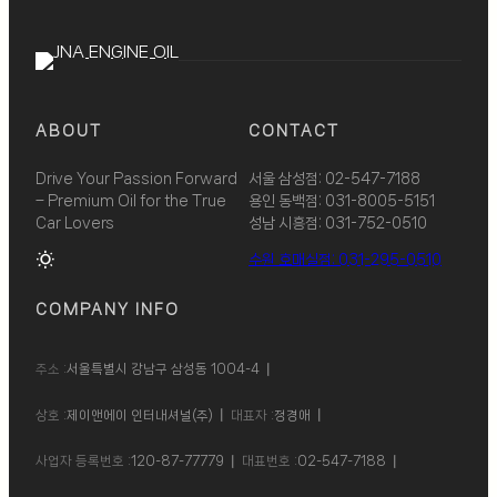
ABOUT
CONTACT
Drive Your Passion Forward
서울 삼성점: 02-547-7188
– Premium Oil for the True
용인 동백점: 031-8005-5151
Car Lovers
성남 시흥점: 031-752-0510
wb_sunny
수원 호매실점: 031-295-0510
COMPANY INFO
주소 :
서울특별시 강남구 삼성동 1004-4
상호 :
제이앤에이 인터내셔널(주)
대표자 :
정경애
사업자 등록번호 :
120-87-77779
대표번호 :
02-547-7188