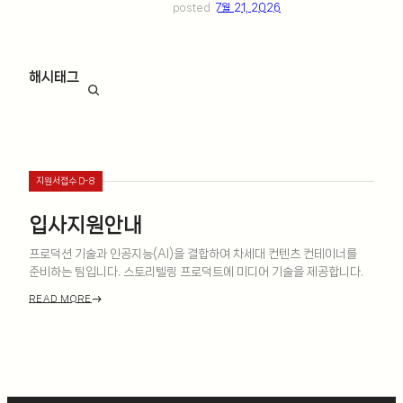
posted
7월 21, 2026
해시태그
ㅤ
지원서접수 D-8
입사지원안내
프로덕션 기술과 인공지능(AI)을 결합하여 차세대 컨텐츠 컨테이너를
준비하는 팀입니다. 스토리텔링 프로덕트에 미디어 기술을 제공합니다.
east
READ MORE